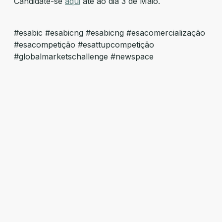
Candidate-se
aqui
até ao dia 3 de Maio.
#esabic #esabicng #esabicng #esacomercialização
#esacompetição #esattupcompetição
#globalmarketschallenge #newspace