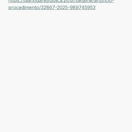
https://diariodarepublica.pt/dr/detalhe/anuncio-
procedimento/32867-2025-989745953