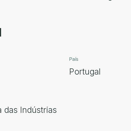
l
País
Portugal
 das Indústrias