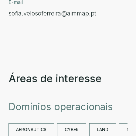
E-mail
sofia.velosoferreira@aimmap.pt
Áreas de interesse
Domínios operacionais
AERONAUTICS
CYBER
LAND
NAV