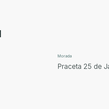
l
Morada
Praceta 25 de J