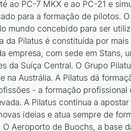
até ao PC-7 MKX e ao PC-21 e sim
cado para a formação de pilotos. 
do mundo concebido para ser utili
a da Pilatus é constituída por mai
da empresa, com sede em Stans, u
da Suíça Central. O Grupo Pilatus 
 na Austrália. A Pilatus dá formaç
ofissões - a formação profissional
evada. A Pilatus continua a aposta
novas ideias e atua sempre de for
 O Aeroporto de Buochs, a base da