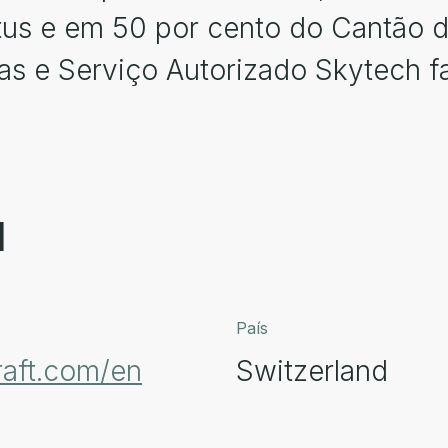
tus e em 50 por cento do Cantão 
as e Serviço Autorizado Skytech f
l
País
raft.com/en
Switzerland