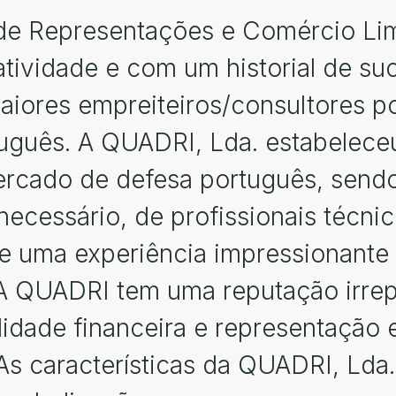
e Representações e Comércio Lim
atividade e com um historial de s
aiores empreiteiros/consultores p
uguês. A QUADRI, Lda. estabelece
mercado de defesa português, sen
necessário, de profissionais técni
de uma experiência impressionante 
 A QUADRI tem uma reputação irrep
ilidade financeira e representação 
 As características da QUADRI, Lda.