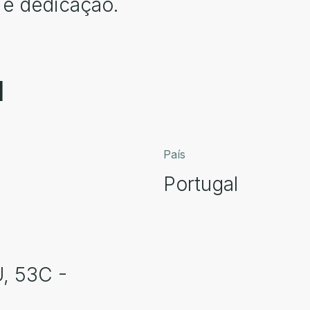
 e dedicação.
l
País
Portugal
, 53C -