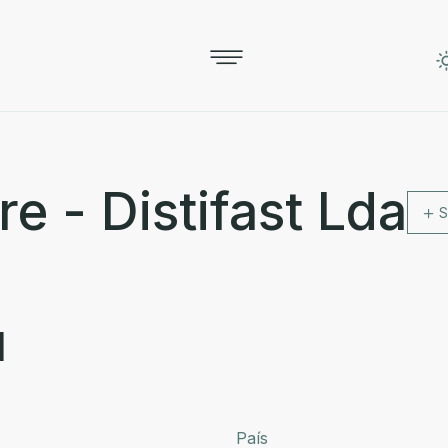
 - Distifast Lda
S
l
País